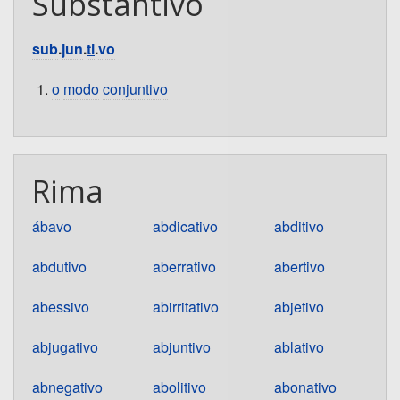
Substantivo
sub
.
jun
.
ti
.
vo
o
modo
conjuntivo
Rima
ábavo
abdicativo
abditivo
abdutivo
aberrativo
abertivo
abessivo
abirritativo
abjetivo
abjugativo
abjuntivo
ablativo
abnegativo
abolitivo
abonativo