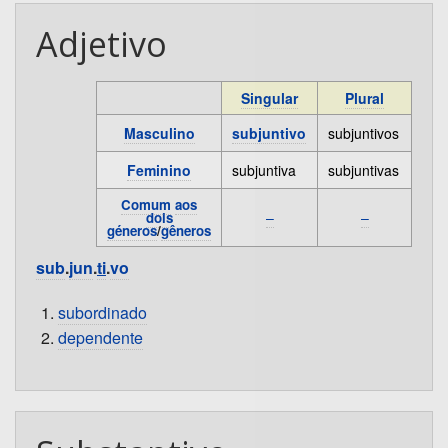
Adjetivo
Singular
Plural
Masculino
subjuntivo
subjuntivos
Feminino
subjuntiva
subjuntivas
Comum
aos
–
–
dois
géneros
/
gêneros
sub
.
jun
.
ti
.
vo
subordinado
dependente