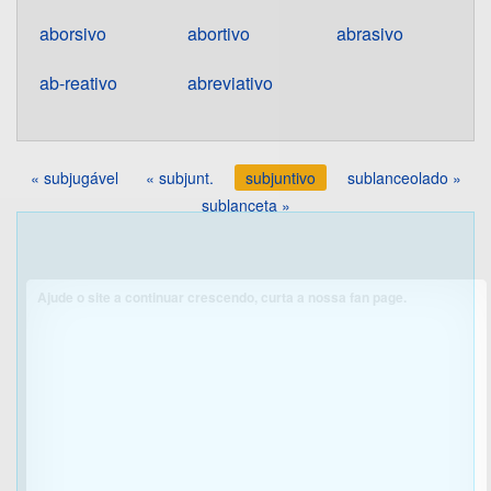
aborsivo
abortivo
abrasivo
ab-reativo
abreviativo
« subjugável
« subjunt.
subjuntivo
sublanceolado »
sublanceta »
Ajude o site a continuar crescendo, curta a nossa fan page.