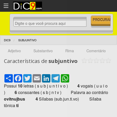
DIC9
SUBJUNTIVO
Adjetivo
Substantivo
Rima
Comentário
Características de
subjuntivo
Share
Facebook
Twitter
Email
LinkedIn
Telegram
WhatsApp
Possui
10
letras ( s u b j u n t i v o )
4
vogais ( u u i o
)
6
consoantes ( s b j n t v ) Palavra ao contrário
ovitnujbus
4
Sílabas (sub.jun.ti.vo) Sílaba
tônica
ti