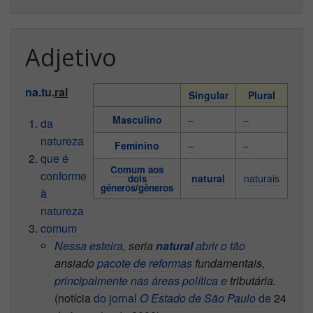
Adjetivo
na
.
tu
.
ral
Singular
Plural
Masculino
–
–
da
natureza
Feminino
–
–
que
é
Comum
aos
conforme
natural
naturais
dois
géneros
/
gêneros
à
natureza
comum
Nessa
esteira
, seria
natural
abrir
o
tão
ansiado
pacote
de
reformas
fundamentais,
principalmente
nas
áreas
política
e
tributária.
(notícia
do
jornal
O
Estado
de
São
Paulo
de
24