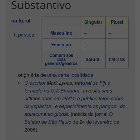
Substantivo
na
.
tu
.
ral
Singular
Plural
Masculino
–
–
pessoa
Feminino
–
–
Comum
aos
natural
naturais
dois
géneros
/
gêneros
originária
de
uma
certa
localidade
O
escritor
Mark Lynas,
natural
de
Fiji
e
formado
na
Grã-Bretanha
, investiu
seus
últimos
anos
em
alertar
o
público
leigo
sobre
os
impactos
-
e
especialmente
os
perigos
-
do
aquecimento
global
.
(notícia
do
jornal
O
Estado
de
São
Paulo
de
24
de
fevereiro
de
2008)