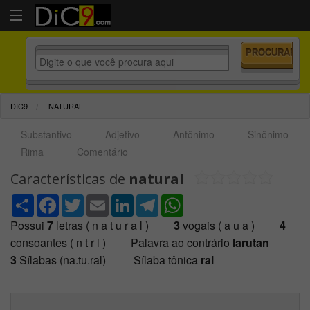
DIC9
NATURAL
Substantivo
Adjetivo
Antônimo
Sinônimo
Rima
Comentário
Características de
natural
Share
Facebook
Twitter
Email
LinkedIn
Telegram
WhatsApp
Possui
7
letras ( n a t u r a l )
3
vogais ( a u a )
4
consoantes ( n t r l ) Palavra ao contrário
larutan
3
Sílabas (na.tu.ral) Sílaba tônica
ral