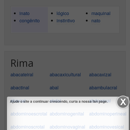
inato
lógico
maquinal
congênito
instintivo
nato
Rima
abacateiral
abacaxicultural
abacaxizal
abactinal
abal
abambulacral
abaxial
abdal
abdominal
Ajude o site a continuar crescendo, curta a nossa fan page.
abdominoescrotal
abdominogenital
abdominoperineal
abdominoscrotal
abdominovaginal
abdominovesical