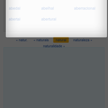
abedal
abelhal
aberracional
abertal
abertural
« natur.
« naturais
natural
naturaleza »
naturalidade »