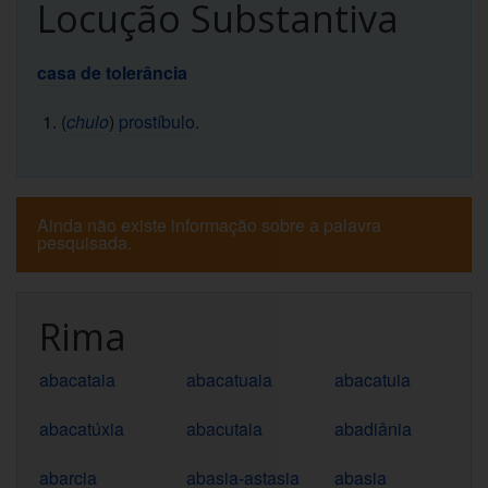
Locução Substantiva
casa
de
tolerância
(
chulo
)
prostíbulo
.
Ainda não existe informação sobre a palavra
pesquisada.
Rima
abacataia
abacatuaia
abacatuia
abacatúxia
abacutaia
abadiânia
abarcia
abasia-astasia
abasia