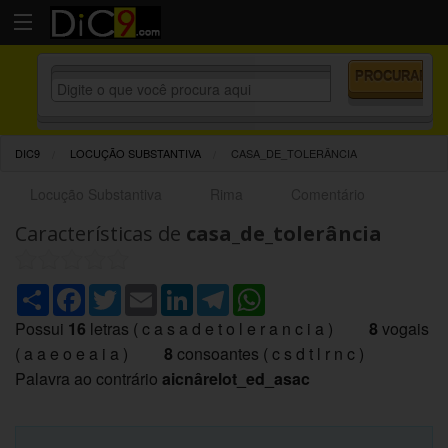
DIC9
LOCUÇÃO SUBSTANTIVA
CASA_DE_TOLERÂNCIA
Locução Substantiva
Rima
Comentário
Características de
casa_de_tolerância
Share
Facebook
Twitter
Email
LinkedIn
Telegram
WhatsApp
Possui
16
letras ( c a s a d e t o l e r a n c i a )
8
vogais
( a a e o e a i a )
8
consoantes ( c s d t l r n c )
Palavra ao contrário
aicnârelot_ed_asac