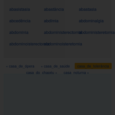
abasistasia
abastância
abastasia
abcedência
abdímia
abdominalgia
abdominia
abdoministerectomia
abdoministeretomia
abdominoisterectomia
abdominoisteretomia
« casa_de_ópera
« casa_de_saúde
casa_de_tolerância
casa_do_chapéu »
casa_noturna »