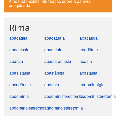
Ainda não existe informação sobre a palavra
pesquisada.
Rima
abacataia
abacatuaia
abacatuia
abacatúxia
abacutaia
abadiânia
abarcia
abasia-astasia
abasia
abasistasia
abastância
abastasia
abcedência
abdímia
abdominalgia
abdominia
abdoministerectomia
abdoministeretomia
abdominoisterectomia
abdominoisteretomia