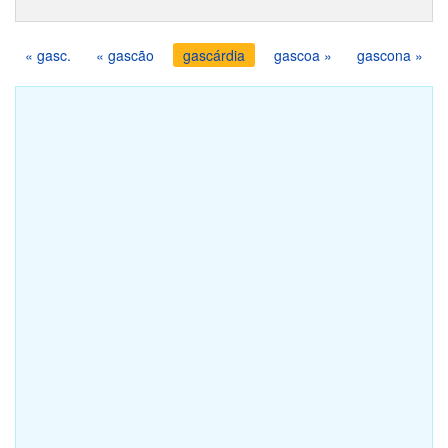
« gasc.
« gascão
gascárdia
gascoa »
gascona »
Ajude o site a continuar crescendo, curta a nossa fan page.