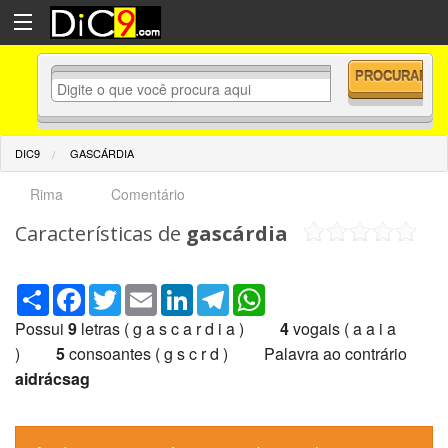
DIC9
GASCÁRDIA
Rima
Comentário
Características de
gascárdia
Share
Facebook
Twitter
Email
LinkedIn
Telegram
WhatsApp
Possui
9
letras ( g a s c a r d i a )
4
vogais ( a a i a
)
5
consoantes ( g s c r d ) Palavra ao contrário
aidrácsag