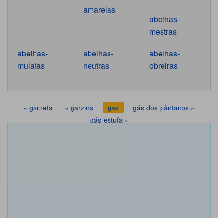
amarelas
abelhas-
mestras
abelhas-
abelhas-
abelhas-
mulatas
neutras
obreiras
« garzeta
« garzina
gas
gás-dos-pântanos »
gás-estufa »