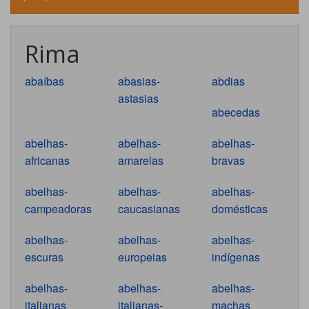
Rima
abaíbas
abasias-
abdias
astasias
abecedas
abelhas-
abelhas-
abelhas-
africanas
amarelas
bravas
abelhas-
abelhas-
abelhas-
campeadoras
caucasianas
domésticas
abelhas-
abelhas-
abelhas-
escuras
europeias
indígenas
abelhas-
abelhas-
abelhas-
italianas
italianas-
machas