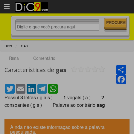
DIC9
GAS
Rima
Comentário
Sha
Características de
gas
Fac
Twitter
Email
LinkedIn
Telegram
WhatsApp
Possui
3
letras ( g a s )
1
vogais ( a )
2
consoantes ( g s ) Palavra ao contrário
sag
Ainda não existe informação sobre a palavra
pesquisada.