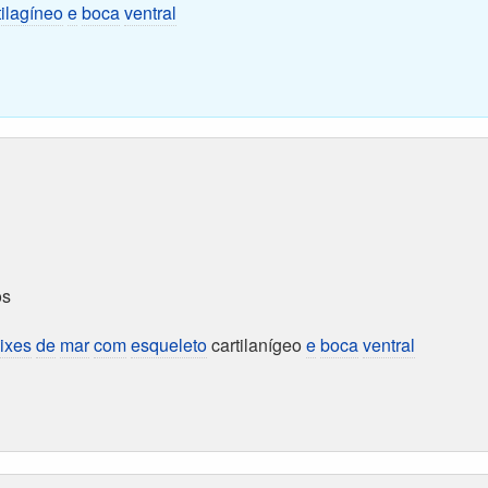
tilagíneo
e
boca
ventral
o
os
ixes
de
mar
com
esqueleto
cartilanígeo
e
boca
ventral