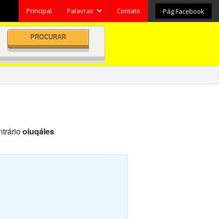
Principal
Palavras
Contato
Pág Facebook
Pesquisar
Categorias
tsApp
trário
oiuqáles