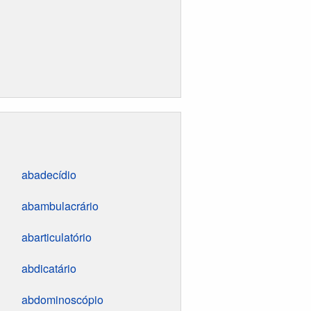
abadecídio
abambulacrário
abarticulatório
abdicatário
abdominoscópio