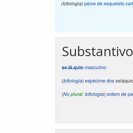
(Ictiologia)
peixe
de
esqueleto
car
Substantiv
se
.
lá
.
quio
masculino
(
Ictiologia
)
espécime
dos
seláqui
(
No
plural:
Ictiologia
)
ordem
de
pe