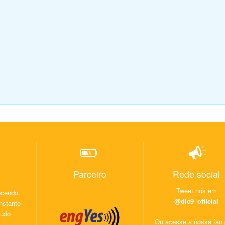
Parceiro
Rede social
Tweet nós em
recendo
@dic9_official
nstante
éudo
Ou acesse a nossa fan