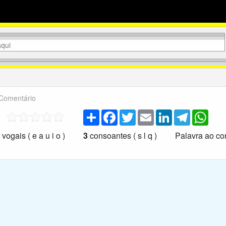
Comentário
Share
Facebook
Twitter
Email
LinkedIn
Telegram
Wha
vogais ( e a u i o )
3
consoantes ( s l q ) Palavra ao con