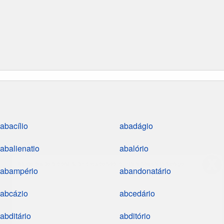
abacílio
abadágio
abalienatio
abalório
Ajude o site a continuar crescendo, curta a nossa fan page.
abampério
abandonatário
abcázio
abcedário
abditário
abditório