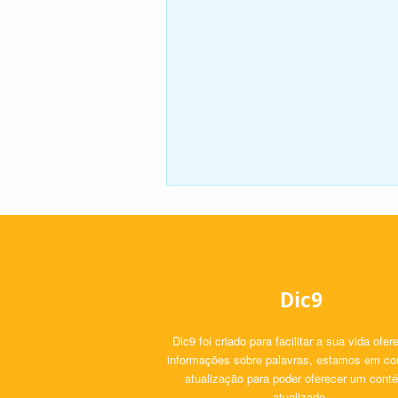
Dic9
Dic9 foi criado para facilitar a sua vida ofe
informações sobre palavras, estamos em co
atualização para poder oferecer um cont
atualizado.