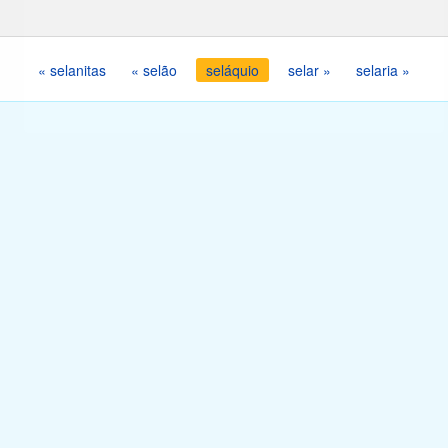
« selanitas
« selão
seláquio
selar »
selaria »