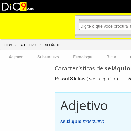
DIC9
ADJETIVO
SELÁQUIO
Adjetivo
Substantivo
Etimologia
Rima
Características de
seláquio
Possui
8
letras ( s e l a q u i o )
5
Adjetivo
se
.
lá
.
quio
masculino