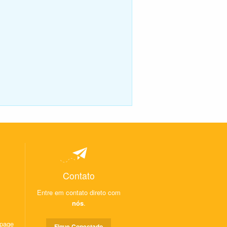
Contato
Entre em contato direto com
nós
.
 page
Fique Conectado