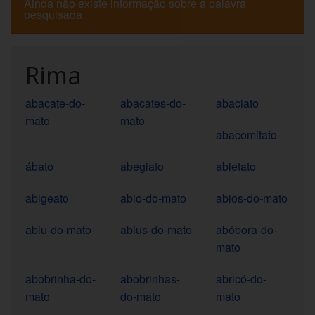
Ainda não existe informação sobre a palavra
pesquisada.
Rima
abacate-do-
abacates-do-
abaciato
mato
mato
abacomitato
ábato
abegiato
abietato
abigeato
abio-do-mato
abios-do-mato
abiu-do-mato
abius-do-mato
abóbora-do-
mato
abobrinha-do-
abobrinhas-
abricó-do-
mato
do-mato
mato