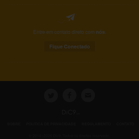
Entre em contato direto com
nós
.
Fique Conectado
SOBRE
POLITICA DE PRIVACIDADE
REGULAMENTO
CONTATO
© 2014–2026 Dic9, Todos os direitos reservado.