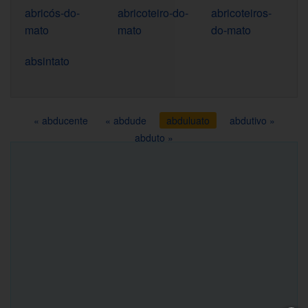
abricós-do-
abricoteiro-do-
abricoteiros-
mato
mato
do-mato
absintato
« abducente
« abdude
abduluato
abdutivo »
abduto »