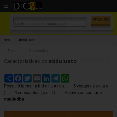
DIC9
ABDULUATO
Rima
Comentário
Características de
abduluato
Share
Facebook
Twitter
Email
LinkedIn
Telegram
WhatsApp
Possui
9
letras ( a b d u l u a t o )
5
vogais ( a u u a o
)
4
consoantes ( b d l t ) Palavra ao contrário
otauludba