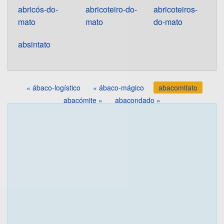
abricós-do-
abricoteiro-do-
abricoteiros-
mato
mato
do-mato
absintato
« ábaco-logístico
« ábaco-mágico
abacomitato
abacómite »
abacondado »