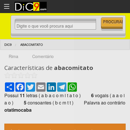
DIC9
ABACOMITATO
Rima
Comentário
Características de
abacomitato
Share
Facebook
Twitter
Email
LinkedIn
Telegram
WhatsApp
Possui
11
letras ( a b a c o m i t a t o )
6
vogais ( a a o i
a o )
5
consoantes ( b c m t t ) Palavra ao contrário
otatimocaba