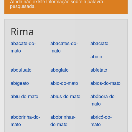
Ainda não existe informação sobre a palavra
pesquisada.
Rima
abacate-do-
abacates-do-
abaciato
mato
mato
ábato
abduluato
abegiato
abietato
abigeato
abio-do-mato
abios-do-mato
abiu-do-mato
abius-do-mato
abóbora-do-
mato
abobrinha-do-
abobrinhas-
abricó-do-
mato
do-mato
mato