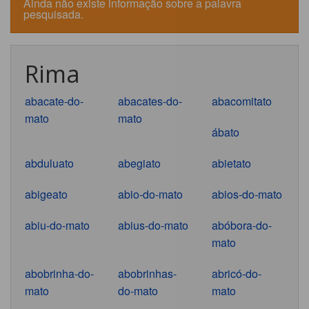
Ainda não existe informação sobre a palavra
pesquisada.
Rima
abacate-do-
abacates-do-
abacomitato
mato
mato
ábato
abduluato
abegiato
abietato
abigeato
abio-do-mato
abios-do-mato
abiu-do-mato
abius-do-mato
abóbora-do-
mato
abobrinha-do-
abobrinhas-
abricó-do-
mato
do-mato
mato