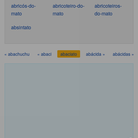
abricós-do-
abricoteiro-do-
abricoteiros-
mato
mato
do-mato
absintato
« abachuchu
« abaci
abaciato
abácida »
abácidas »