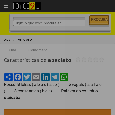
DIC9
ABACIATO
Rima
Comentário
Características de
abaciato
Share
Facebook
Twitter
Email
LinkedIn
Telegram
WhatsApp
Possui
8
letras ( a b a c i a t o )
5
vogais ( a a i a o
)
3
consoantes ( b c t ) Palavra ao contrário
otaicaba