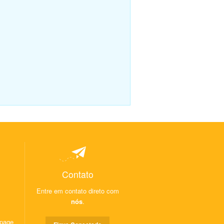
Contato
Entre em contato direto com
nós
.
 page