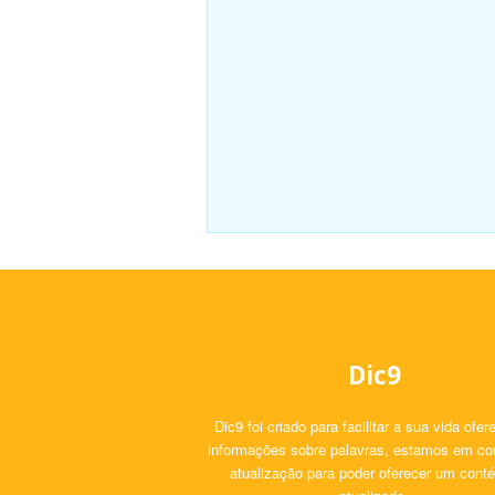
Dic9
Dic9 foi criado para facilitar a sua vida ofe
informações sobre palavras, estamos em co
atualização para poder oferecer um cont