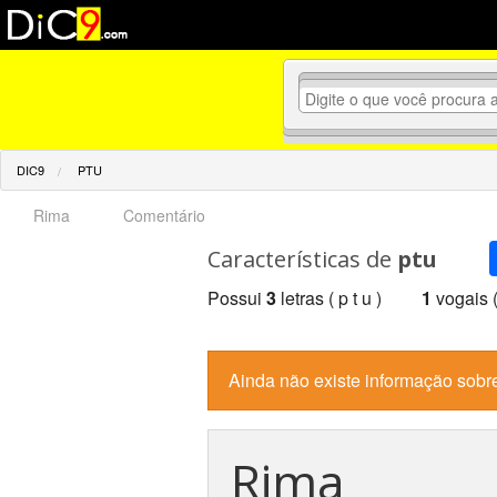
DIC9
PTU
Rima
Comentário
Características de
ptu
Possui
3
letras ( p t u )
1
vogais
Ainda não existe informação sobr
Rima