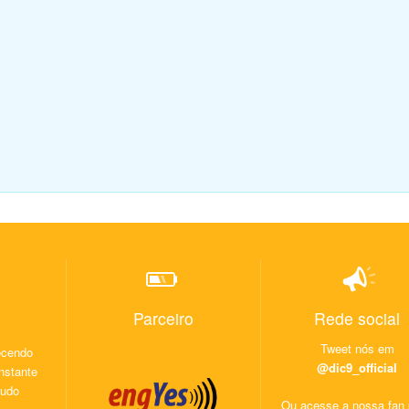
Parceiro
Rede social
Tweet nós em
recendo
@dic9_official
nstante
éudo
Ou acesse a nossa fan