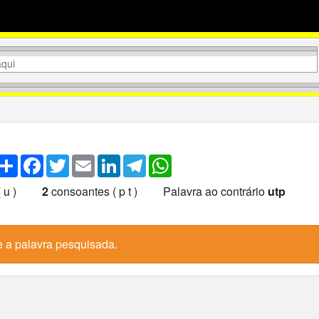
Share
Facebook
Twitter
Email
LinkedIn
Telegram
WhatsApp
 ( u )
2
consoantes ( p t ) Palavra ao contrário
utp
e a palavra pesquisada.