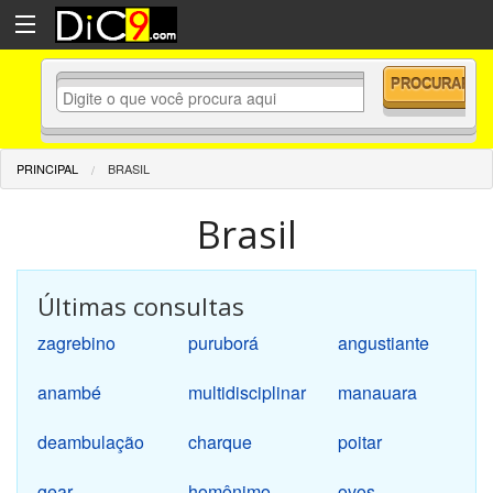
PRINCIPAL
BRASIL
Brasil
Últimas consultas
zagrebino
puruborá
angustiante
anambé
multidisciplinar
manauara
deambulação
charque
poitar
gear
homônimo
ovos