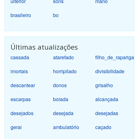
ulterior
sons
mano
brasileiro
bo
Ajude o site a continuar crescendo, curta a nossa fan page.
Últimas atualizações
cassada
atarefado
filho_de_rapariga
imortais
horripilado
divisibilidade
descantear
donos
grisalho
escarpas
boiada
alcançada
desejados
desejada
desejadas
gerai
ambulatório
caçado