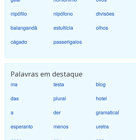
nipófilo
nipófono
divisões
balangandã
estultícia
olhos
cágado
passerigalos
Palavras em destaque
ma
testa
blog
das
plural
hotel
a
der
gramatical
esperanto
menos
uretra