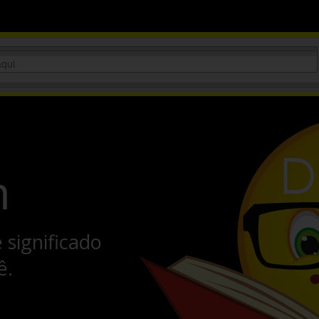
m
significado
ê.