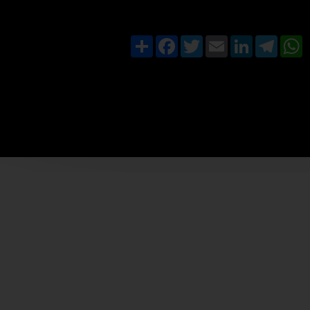
Share
Facebook
Twitter
Email
LinkedIn
Teleg
W