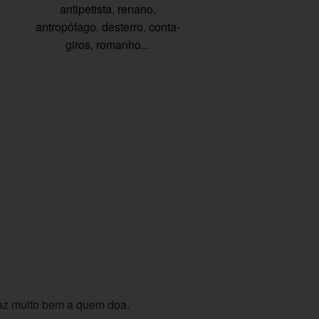
antipetista
,
renano
,
antropófago
,
desterro
,
conta-
giros
,
romanho
...
faz muito bem a quem doa.