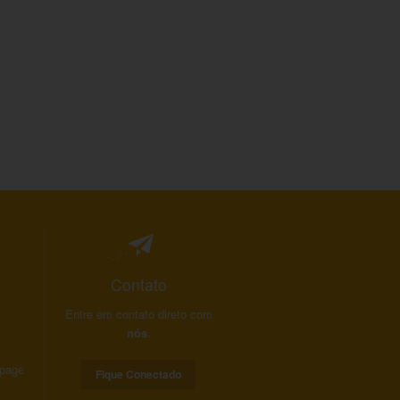
Contato
Entre em contato direto com
nós
.
 page
Fique Conectado