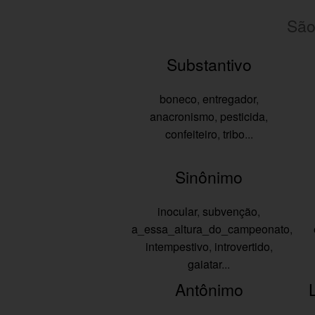
São
Substantivo
boneco
,
entregador
,
anacronismo
,
pesticida
,
confeiteiro
,
tribo
...
Sinônimo
inocular
,
subvenção
,
a_essa_altura_do_campeonato
,
intempestivo
,
introvertido
,
gaiatar
...
Antônimo