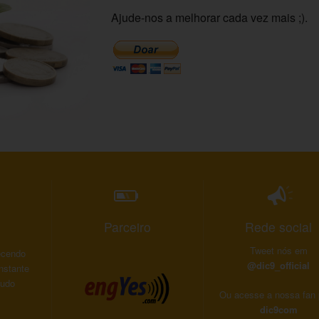
Ajude-nos a melhorar cada vez mais ;).
Parceiro
Rede social
Tweet nós em
recendo
@dic9_official
nstante
éudo
Ou acesse a nossa fan
dic9com