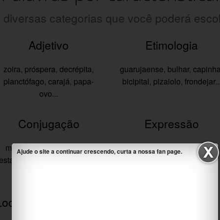
 diversas categorias que você poderá escol
Adjetivo
Etimologia
zoira
,
próspera
,
decrépita
,
guarujaense
,
bulhar
,
capinh
planctófago
,
carajá
,
papa-
bicipital
,
pizaiolo
,
frondejar
..
ovo
...
Conjugação
Expressão
mexer
,
baralhar
,
estorcer
,
não_ter_mão_em_mim
,
Ajude o site a continuar crescendo, curta a nossa fan page.
estacionar
,
correr
,
tagarelar
...
pagode
,
ter_ferro
,
ar
,
em_bom_português
,
momento
...
Locução Substantiva
Pronúncia