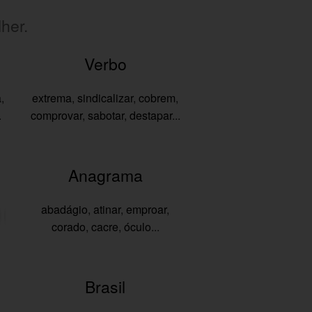
her.
Verbo
a
,
extrema
,
sindicalizar
,
cobrem
,
.
comprovar
,
sabotar
,
destapar
...
Anagrama
abadágio
,
atinar
,
emproar
,
corado
,
cacre
,
óculo
...
Brasil