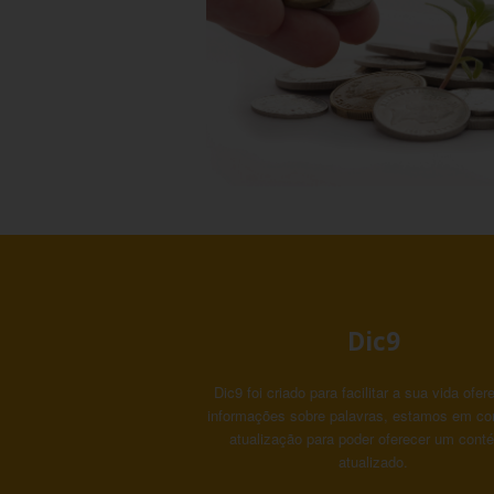
Dic9
Dic9 foi criado para facilitar a sua vida ofe
informações sobre palavras, estamos em co
atualização para poder oferecer um cont
atualizado.